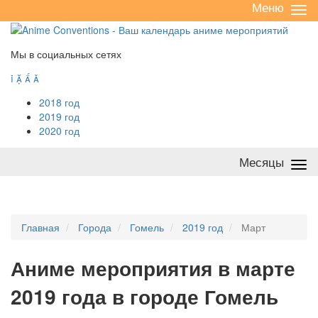
Меню
Све
/
раз
Мы в социальных сетях




2018 год
2019 год
2020 год
Месяцы
Све
/
раз
Главная
Города
Гомель
2019 год
Март
А
ниме мероприятия в марте
2019 года в городе Гомель