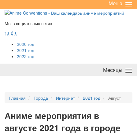
Меню
Све
/
раз
Мы в социальных сетях




2020 год
2021 год
2022 год
Месяцы
Све
/
раз
Главная
Города
Интернет
2021 год
Август
А
ниме мероприятия в
августе 2021 года в городе