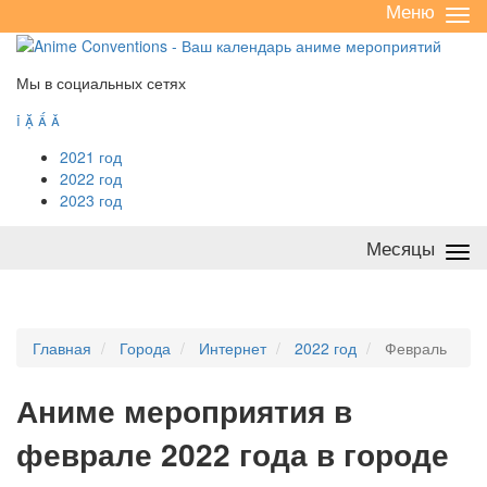
Меню
Све
/
раз
Мы в социальных сетях




2021 год
2022 год
2023 год
Месяцы
Све
/
раз
Главная
Города
Интернет
2022 год
Февраль
А
ниме мероприятия в
феврале 2022 года в городе