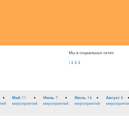
Мы в социальных сетях




Май
11
Июнь
7
Июль
14
Август
6
тий
мероприятий
мероприятий
мероприятий
мероприяти