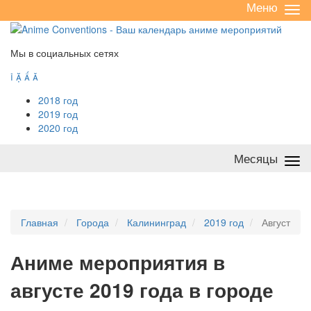
Меню
Све
/
раз
Мы в социальных сетях




2018 год
2019 год
2020 год
Месяцы
Све
/
раз
Главная
Города
Калининград
2019 год
Август
А
ниме мероприятия в
августе 2019 года в городе