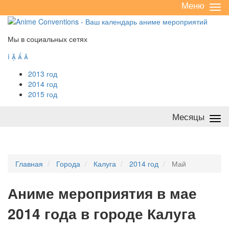
Меню
Све
/
раз
Мы в социальных сетях




2013 год
2014 год
2015 год
Месяцы
Све
/
раз
Главная
Города
Калуга
2014 год
Май
А
ниме мероприятия в мае
2014 года в городе Калуга