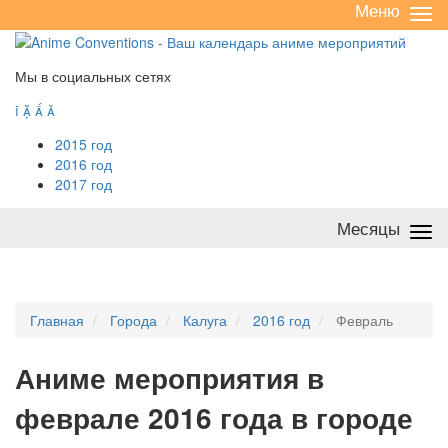
Меню
Све
/
раз
Мы в социальных сетях




2015 год
2016 год
2017 год
Месяцы
Све
/
раз
Главная
Города
Калуга
2016 год
Февраль
А
ниме мероприятия в
феврале 2016 года в городе