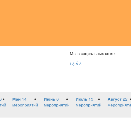
Мы в социальных сетях




6
Май
14
Июнь
6
Июль
15
Август
22
тий
мероприятий
мероприятий
мероприятий
мероприяти