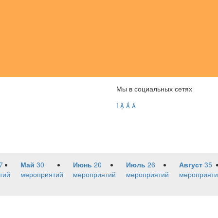
Мы в социальных сетях




7
Май
30
Июнь
20
Июль
26
Август
35
тий
мероприятий
мероприятий
мероприятий
мероприяти