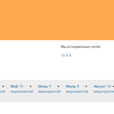
Мы в социальных сетях




Май
15
Июнь
9
Июль
8
Август
16
тий
мероприятий
мероприятий
мероприятий
мероприяти