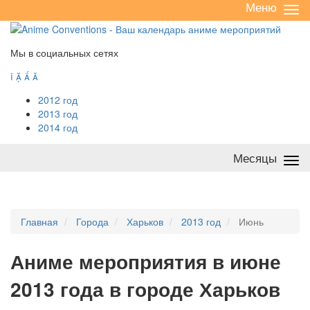
Меню
Све
/
раз
Мы в социальных сетях




2012 год
2013 год
2014 год
Месяцы
Све
/
раз
Главная
Города
Харьков
2013 год
Июнь
А
ниме мероприятия в июне
2013 года в городе Харьков