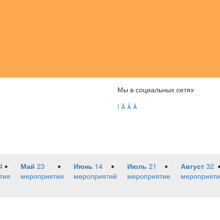
Мы в социальных сетях




4
Май
23
Июнь
14
Июль
21
Август
32
тия
мероприятия
мероприятий
мероприятие
мероприяти