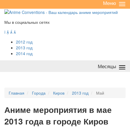
Меню
Све
/
раз
Мы в социальных сетях




2012 год
2013 год
2014 год
Месяцы
Све
/
раз
Главная
Города
Киров
2013 год
Май
А
ниме мероприятия в мае
2013 года в городе Киров