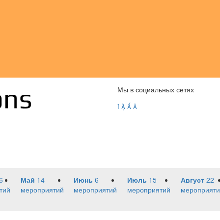
Мы в социальных сетях




6
Май
14
Июнь
6
Июль
15
Август
22
тий
мероприятий
мероприятий
мероприятий
мероприяти