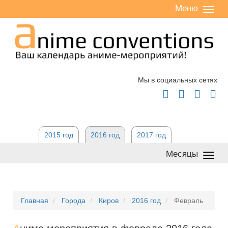
Меню
Сверн
/
разве
Мы в социальных сетях




2015 год
2016 год
2017 год
Месяцы
Сверн
/
разве
Главная
Города
Киров
2016 год
Февраль