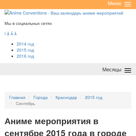
Меню
Све
/
раз
Мы в социальных сетях




2014 год
2015 год
2016 год
Месяцы
Све
/
раз
Главная
Города
Краснодар
2015 год
Сентябрь
А
ниме мероприятия в
сентябре 2015 года в городе