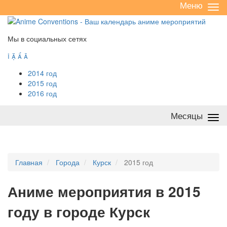
Меню
Све
/
раз
Мы в социальных сетях




2014 год
2015 год
2016 год
Месяцы
Све
/
раз
Главная
Города
Курск
2015 год
А
ниме мероприятия в 2015
году в городе Курск