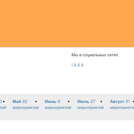
Мы в социальных сетях




0
Май
22
Июнь
8
Июль
27
Август
31
тий
мероприятия
мероприятий
мероприятий
мероприяти