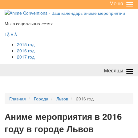
Меню
Све
/
раз
Мы в социальных сетях




2015 год
2016 год
2017 год
Месяцы
Све
/
раз
Главная
Города
Львов
2016 год
А
ниме мероприятия в 2016
году в городе Львов