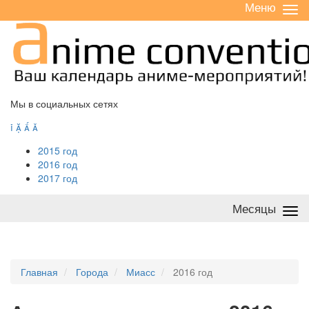
Меню
Све
/
раз
Мы в социальных сетях




2015 год
2016 год
2017 год
Месяцы
Све
/
раз
Главная
Города
Миасс
2016 год