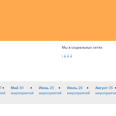
Мы в социальных сетях




7
Май
30
Июнь
20
Июль
26
Август
35
тий
мероприятий
мероприятий
мероприятий
мероприяти