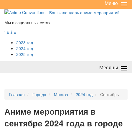
Меню
Све
/
раз
Мы в социальных сетях




2023 год
2024 год
2025 год
Месяцы
Све
/
раз
Главная
Города
Москва
2024 год
Сентябрь
А
ниме мероприятия в
сентябре 2024 года в городе