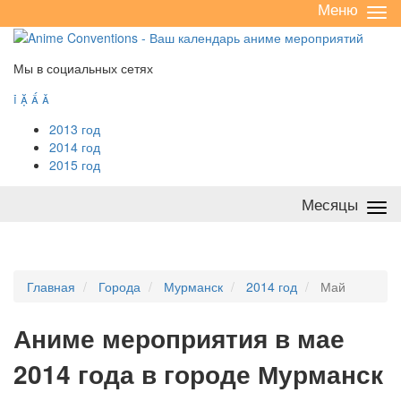
Меню
Све
/
раз
Мы в социальных сетях




2013 год
2014 год
2015 год
Месяцы
Све
/
раз
Главная
Города
Мурманск
2014 год
Май
А
ниме мероприятия в мае
2014 года в городе Мурманск