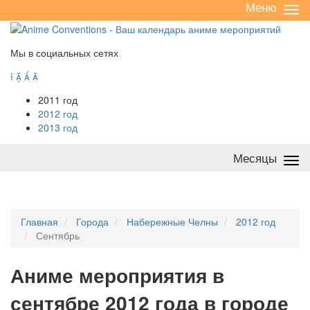
Меню
Све
/
раз
Мы в социальных сетях




2011 год
2012 год
2013 год
Месяцы
Све
/
раз
Главная
Города
Набережные Челны
2012 год
Сентябрь
А
ниме мероприятия в
сентябре 2012 года в городе