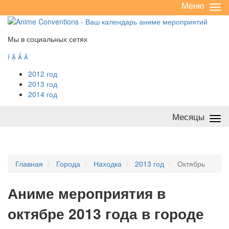
Меню
Све
/
раз
Мы в социальных сетях




2012 год
2013 год
2014 год
Месяцы
Све
/
раз
Главная
Города
Находка
2013 год
Октябрь
А
ниме мероприятия в
октябре 2013 года в городе