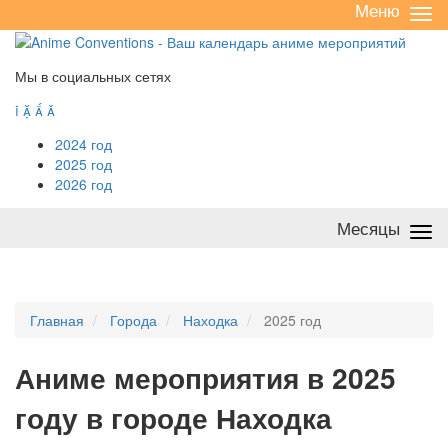
Меню
Све
/
раз
Мы в социальных сетях




2024 год
2025 год
2026 год
Месяцы
Све
/
раз
Главная
Города
Находка
2025 год
А
ниме мероприятия в 2025
году в городе Находка