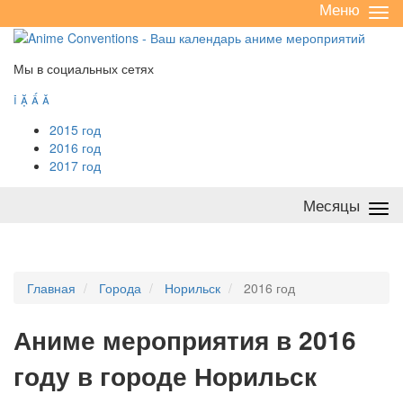
Меню
Све
/
раз
Мы в социальных сетях




2015 год
2016 год
2017 год
Месяцы
Све
/
раз
Главная
Города
Норильск
2016 год
А
ниме мероприятия в 2016
году в городе Норильск