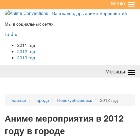
Меню
Све
/
раз
Мы в социальных сетях




2011 год
2012 год
2013 год
Месяцы
Све
/
раз
Главная
Города
Новокуйбышевск
2012 год
А
ниме мероприятия в 2012
году в городе