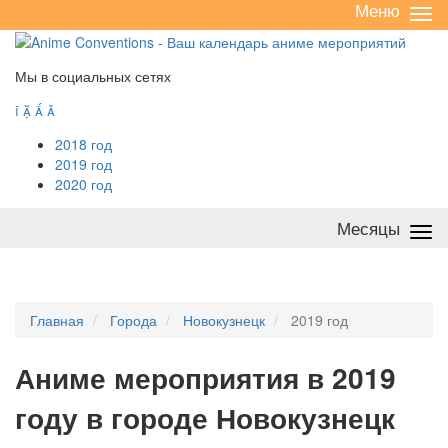
Меню
Све
/
раз
Мы в социальных сетях




2018 год
2019 год
2020 год
Месяцы
Све
/
раз
Главная
Города
Новокузнецк
2019 год
А
ниме мероприятия в 2019
году в городе Новокузнецк