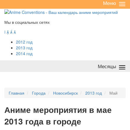
Меню
Све
/
раз
Мы в социальных сетях




2012 год
2013 год
2014 год
Месяцы
Све
/
раз
Главная
Города
Новосибирск
2013 год
Май
А
ниме мероприятия в мае
2013 года в городе