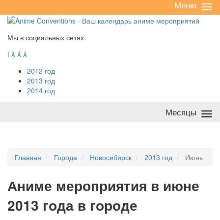
Меню
Све
/
раз
Мы в социальных сетях




2012 год
2013 год
2014 год
Месяцы
Све
/
раз
Главная
Города
Новосибирск
2013 год
Июнь
А
ниме мероприятия в июне
2013 года в городе