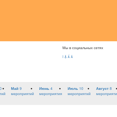
Мы в социальных сетях




0
Май
9
Июнь
4
Июль
10
Август
8
тий
мероприятий
мероприятия
мероприятий
мероприяти