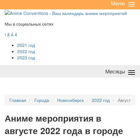
Меню
Све
/
раз
Мы в социальных сетях




2021 год
2022 год
2023 год
Месяцы
Све
/
раз
Главная
Города
Новосибирск
2022 год
Август
А
ниме мероприятия в
августе 2022 года в городе