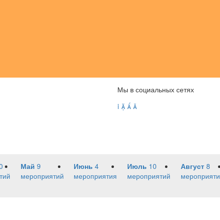
Мы в социальных сетях




0
Май
9
Июнь
4
Июль
10
Август
8
тий
мероприятий
мероприятия
мероприятий
мероприяти