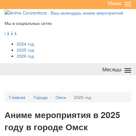
Меню
Све
/
раз
Мы в социальных сетях




2024 год
2025 год
2026 год
Месяцы
Све
/
раз
Главная
Города
Омск
2025 год
А
ниме мероприятия в 2025
году в городе Омск