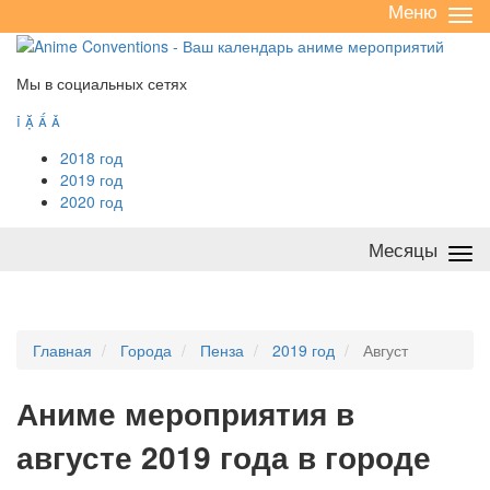
Меню
Све
/
раз
Мы в социальных сетях




2018 год
2019 год
2020 год
Месяцы
Све
/
раз
Главная
Города
Пенза
2019 год
Август
А
ниме мероприятия в
августе 2019 года в городе