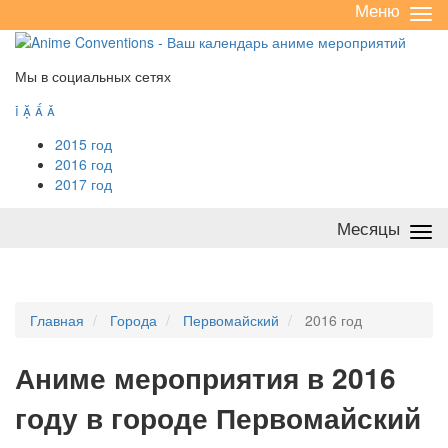
Меню
Све
/
раз
Мы в социальных сетях




2015 год
2016 год
2017 год
Месяцы
Све
/
раз
Главная
Города
Первомайский
2016 год
А
ниме мероприятия в 2016
году в городе Первомайский