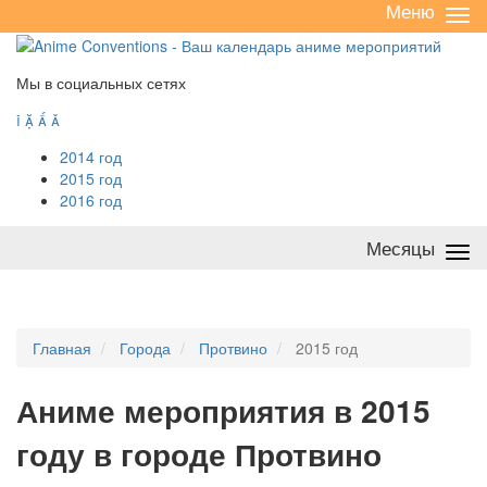
Меню
Све
/
раз
Мы в социальных сетях




2014 год
2015 год
2016 год
Месяцы
Све
/
раз
Главная
Города
Протвино
2015 год
А
ниме мероприятия в 2015
году в городе Протвино