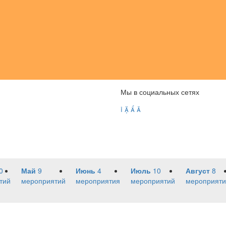
Мы в социальных сетях




0
Май
9
Июнь
4
Июль
10
Август
8
тий
мероприятий
мероприятия
мероприятий
мероприяти