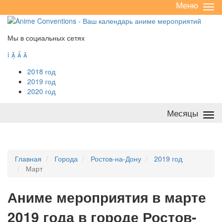
Меню
Све
/
раз
Мы в социальных сетях




2018 год
2019 год
2020 год
Месяцы
Све
/
раз
Главная
Города
Ростов-на-Дону
2019 год
Март
А
ниме мероприятия в марте
2019 года в городе Ростов-