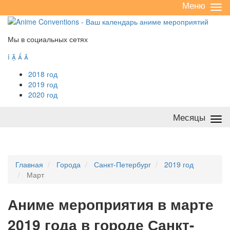
Меню
Све
/
раз
Мы в социальных сетях




2018 год
2019 год
2020 год
Месяцы
Све
/
раз
Главная
Города
Санкт-Петербург
2019 год
Март
А
ниме мероприятия в марте
2019 года в городе Санкт-