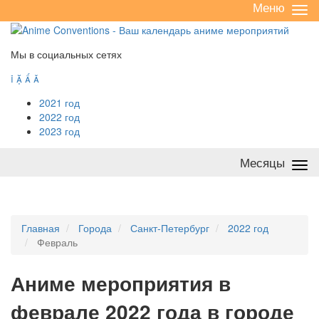
Меню
Све
/
раз
Мы в социальных сетях




2021 год
2022 год
2023 год
Месяцы
Све
/
раз
Главная
Города
Санкт-Петербург
2022 год
Февраль
А
ниме мероприятия в
феврале 2022 года в городе