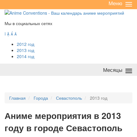
Меню
Све
/
раз
Мы в социальных сетях




2012 год
2013 год
2014 год
Месяцы
Све
/
раз
Главная
Города
Севастополь
2013 год
А
ниме мероприятия в 2013
году в городе Севастополь