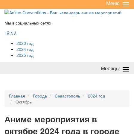
Меню
Све
/
раз
Мы в социальных сетях




2023 год
2024 год
2025 год
Месяцы
Све
/
раз
Главная
Города
Севастополь
2024 год
Октябрь
А
ниме мероприятия в
октябре 2024 года в городе