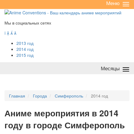
Меню
Све
/
раз
Мы в социальных сетях




2013 год
2014 год
2015 год
Месяцы
Све
/
раз
Главная
Города
Симферополь
2014 год
А
ниме мероприятия в 2014
году в городе Симферополь