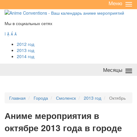
Меню
Све
/
раз
Мы в социальных сетях




2012 год
2013 год
2014 год
Месяцы
Све
/
раз
Главная
Города
Смоленск
2013 год
Октябрь
А
ниме мероприятия в
октябре 2013 года в городе