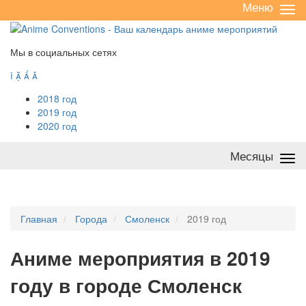
Меню
Све
/
раз
Мы в социальных сетях




2018 год
2019 год
2020 год
Месяцы
Све
/
раз
Главная
Города
Смоленск
2019 год
А
ниме мероприятия в 2019
году в городе Смоленск