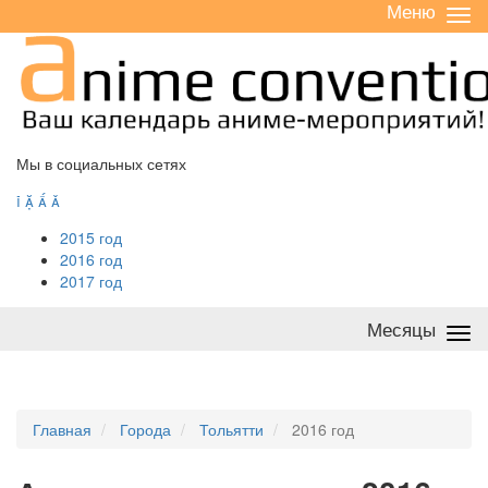
Меню
Све
/
раз
Мы в социальных сетях




2015 год
2016 год
2017 год
Месяцы
Све
/
раз
Главная
Города
Тольятти
2016 год