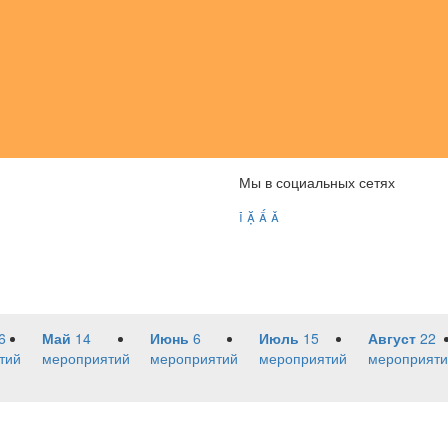
Мы в социальных сетях




6
Май
14
Июнь
6
Июль
15
Август
22
тий
мероприятий
мероприятий
мероприятий
мероприяти