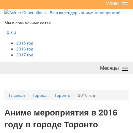
Меню
Све
/
раз
Мы в социальных сетях




2015 год
2016 год
2017 год
Месяцы
Све
/
раз
Главная
Города
Торонто
2016 год
А
ниме мероприятия в 2016
году в городе Торонто